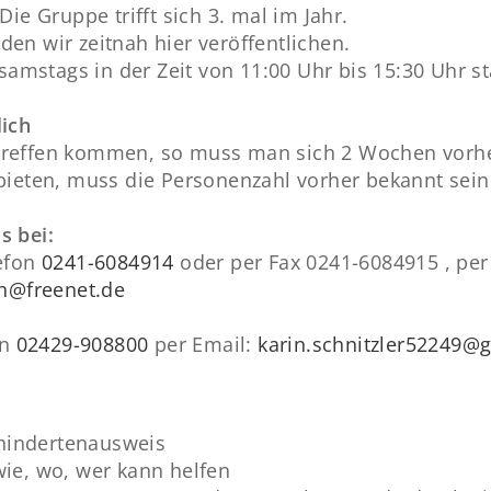
 Die Gruppe trifft sich 3. mal im Jahr.
en wir zeitnah hier veröffentlichen.
 samstags in der Zeit von 11:00 Uhr bis 15:30 Uhr st
lich
reffen kommen, so muss man sich 2 Wochen vorhe
bieten, muss die Personenzahl vorher bekannt sein
s bei:
lefon
0241-6084914
oder per Fax 0241-6084915 , pe
n@freenet.de
on
02429-908800
per Email:
karin.schnitzler52249@
hindertenausweis
wie, wo, wer kann helfen