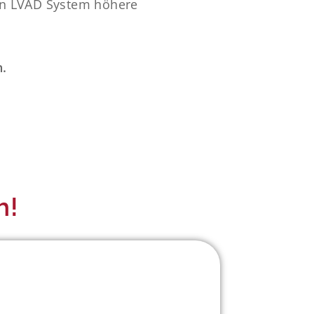
ein LVAD System höhere
.
h!