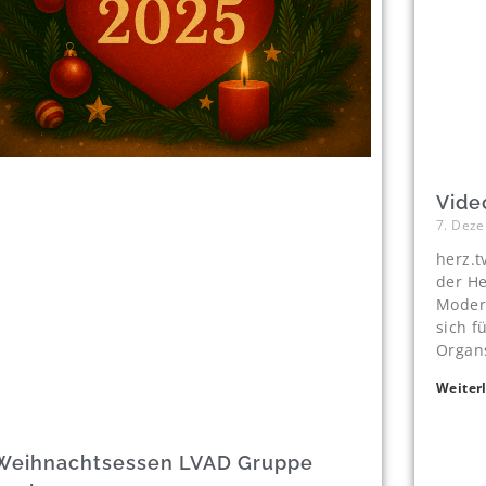
Vide
7. Dez
herz.t
der He
Modera
sich f
Organ
Weiter
Weihnachtsessen LVAD Gruppe