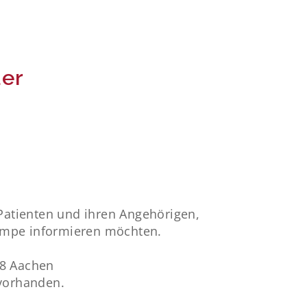
er
-Patienten und ihren Angehörigen,
umpe informieren möchten.
68 Aachen
 vorhanden.