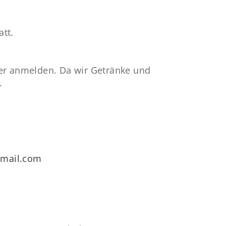
att.
r anmelden. Da wir Getränke und
.
r
gmail.com