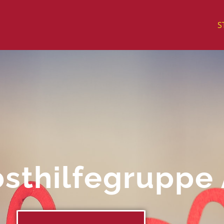
S
bsthilfegruppe